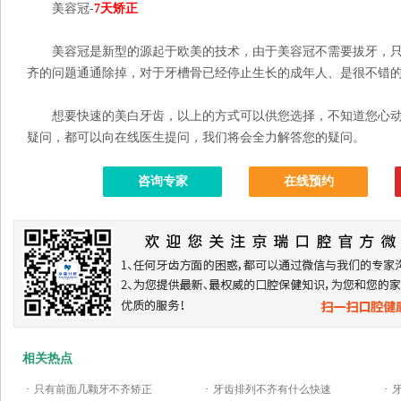
美容冠-
7天矫正
美容冠是新型的源起于欧美的技术，由于美容冠不需要拔牙，只
齐的问题通通除掉，对于牙槽骨已经停止生长的成年人、是很不错
想要快速的美白牙齿，以上的方式可以供您选择，不知道您心动
疑问，都可以向在线医生提问，我们将会全力解答您的疑问。
咨询专家
在线预约
相关热点
·
只有前面几颗牙不齐矫正
·
牙齿排列不齐有什么快速
·