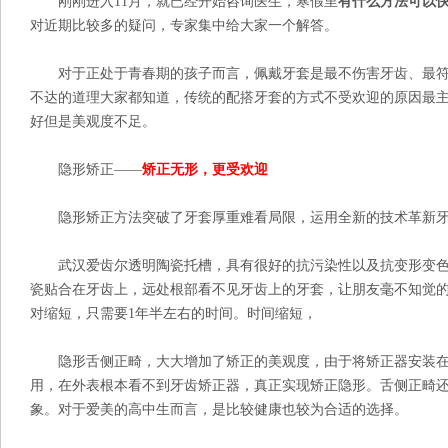
刚刚进入11月，就已经开始咨询医生，寒假里
有什么方法可以
对近期比较多的疑问，
专家集中给大家一个解答。
对于正处于青春期的孩子而言，佩戴牙套是最不伤害牙齿、最符
不达的道理大家都知道，传统的配搭牙套的方式不受欢迎的原因最
好但是美观度不足。
隐形矫正——
矫正无形，更受欢迎
隐形矫正方法突破了牙套厚重难看局限，运用全新的技术革新牙
武汉爱齿尔透明陶瓷托槽，具有很好的抗污染性以及抗变形变色
瓷贴合在牙齿上，远处根部看不见牙齿上的牙套，让朋友毫不知觉
对缩短，只需要1年半左右的时间。时间缩短，
隐形舌侧正畸，大大增加了矫正的美观度，由于将矫正器安装在
用，在外表根本看不到牙齿矫正器，真正实现矫正隐形。舌侧正畸
象。对于爱美的高中生而言，是比较健康也较为合适的选择。