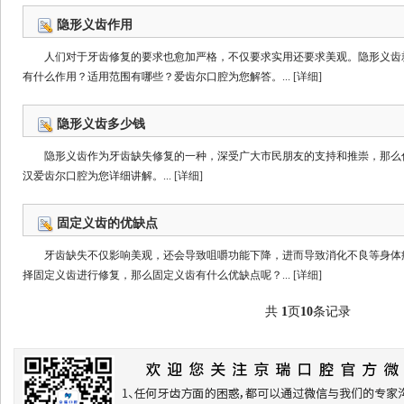
隐形义齿作用
人们对于牙齿修复的要求也愈加严格，不仅要求实用还要求美观。隐形义齿
有什么作用？适用范围有哪些？爱齿尔口腔为您解答。...
[详细]
隐形义齿多少钱
隐形义齿作为牙齿缺失修复的一种，深受广大市民朋友的支持和推崇，那么
汉爱齿尔口腔为您详细讲解。...
[详细]
固定义齿的优缺点
牙齿缺失不仅影响美观，还会导致咀嚼功能下降，进而导致消化不良等身体
择固定义齿进行修复，那么固定义齿有什么优缺点呢？...
[详细]
共
1
页
10
条记录