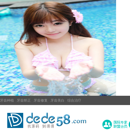
牙齿种植
牙齿矫正
牙齿修复
牙齿美白
综合治疗