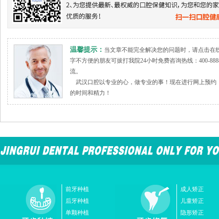
温馨提示：
当文章不能完全解决您的问题时，请点击在
字不方便的朋友可拔打我院24小时免费咨询热线：400-888
流。
武汉口腔以专业的心，做专业的事！现在进行网上预约，
的时间和精力！
前牙种植
成人矫正
后牙种植
儿童矫正
单颗种植
隐形矫正