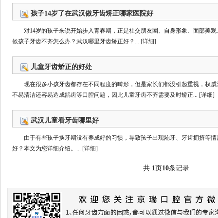
孩子14岁了在武汉做牙齿矫正哪家医院好
对14岁的孩子来说开始步入青春期，正是社交朋友圈、自身形象、面部美
候孩子牙齿不齐怎么办？武汉哪里牙齿矫正好？...
[详细]
儿童牙齿矫正的好处
现在很多小孩牙齿都存在不同程度的畸形，但是家长们都没引起重视，权威
不易清洁还容易造成龋齿等口腔问题，因此儿童牙齿不齐需要及时矫正...
[详细]
武汉儿童看牙齿哪里好
由于有些孩子换牙期没有养成好的习惯，导致孩子出现龅牙、牙齿拥挤等情
好？本文为您详细介绍。...
[详细]
共
1
页
10
条记录