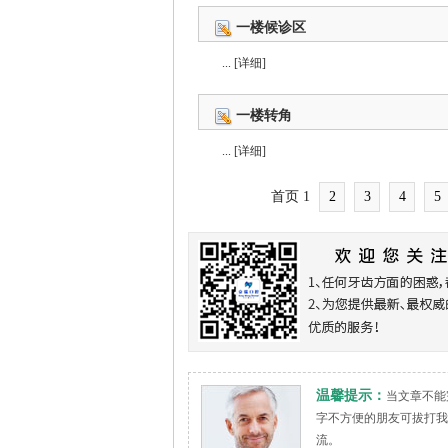
一楼候诊区
...
[详细]
一楼转角
...
[详细]
首页
1
2
3
4
5
温馨提示：
当文章不能
字不方便的朋友可拔打我院
流。