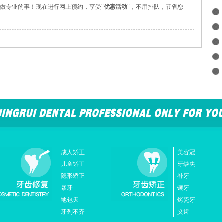
做专业的事！现在进行网上预约，享受"
优惠活动
"，不用排队，节省您
成人矫正
美容冠
儿童矫正
牙缺失
隐形矫正
补牙
暴牙
镶牙
地包天
烤瓷牙
牙列不齐
义齿