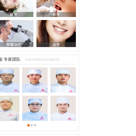
瑞 专家团队
International Experts