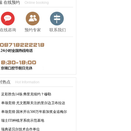
瑞 在线预约
Online booking
在线咨询
预约专家
联系我们
时热点
Hot Information
足彩胜负14场:弗里克续约？穆勒
单场竞猜:尤文图斯关注的里尔边卫布拉达
单场竞猜:国米开出500万年薪加奖金追梅尔
瑞士ITI种植牙系统示范基地
瑞典诺贝尔技术合作单位