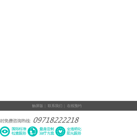
触屏版
|
联系我们
|
在线预约