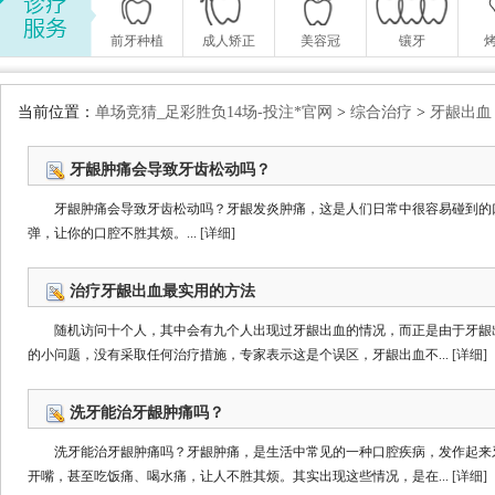
前牙种植
成人矫正
美容冠
镶牙
当前位置：
单场竞猜_足彩胜负14场-投注*官网
>
综合治疗
>
牙龈出血
牙龈肿痛会导致牙齿松动吗？
牙龈肿痛会导致牙齿松动吗？牙龈发炎肿痛，这是人们日常中很容易碰到的
弹，让你的口腔不胜其烦。...
[详细]
治疗牙龈出血最实用的方法
随机访问十个人，其中会有九个人出现过牙龈出血的情况，而正是由于牙龈
的小问题，没有采取任何治疗措施，专家表示这是个误区，牙龈出血不...
[详细]
洗牙能治牙龈肿痛吗？
洗牙能治牙龈肿痛吗？牙龈肿痛，是生活中常见的一种口腔疾病，发作起来
开嘴，甚至吃饭痛、喝水痛，让人不胜其烦。其实出现这些情况，是在...
[详细]