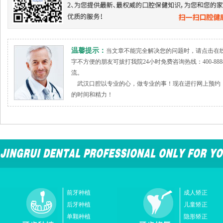
温馨提示：
当文章不能完全解决您的问题时，请点击在
字不方便的朋友可拔打我院24小时免费咨询热线：400-888
流。
武汉口腔以专业的心，做专业的事！现在进行网上预约，
的时间和精力！
前牙种植
成人矫正
后牙种植
儿童矫正
单颗种植
隐形矫正