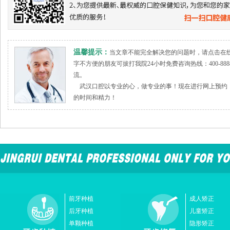
温馨提示：
当文章不能完全解决您的问题时，请点击在
字不方便的朋友可拔打我院24小时免费咨询热线：400-888
流。
武汉口腔以专业的心，做专业的事！现在进行网上预约，
的时间和精力！
前牙种植
成人矫正
后牙种植
儿童矫正
单颗种植
隐形矫正