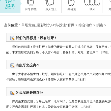
前牙种植
成人矫正
美容冠
镶牙
当前位置：
单场竞猜_足彩胜负14场-投注*官网
>
综合治疗
>
龋齿
>
我们的目标是：没有蛀牙！
我们的目标是：没有蛀牙！健康的牙齿一直是人们追求的目标，只有牙好，
乱，带来难以忍受的牙痛，令人苦不堪言，备受折磨。对此，爱齿尔口...
[详细]
有虫牙怎么办？
虫牙大家都不陌生的，蛀牙、龋齿都是它；有虫牙怎么办？虫牙疼咋办？武
年经验，整理出有虫牙怎么办？希望对大家有所帮助...
[详细]
牙齿发黑是蛀牙吗
陈先生来自汉阳，牙疼已经有一段时间了。但是自我检查牙齿只是发黑并没
呢？牙齿发黑是蛀牙吗？对此，爱齿尔专家解开了谜底！...
[详细]