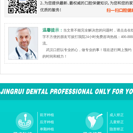
温馨提示：
当文章不能完全解决您的问题时，请点击在
字不方便的朋友可拔打我院24小时免费咨询热线：400-888
流。
武汉口腔以专业的心，做专业的事！现在进行网上预约，
的时间和精力！
前牙种植
成人矫正
后牙种植
儿童矫正
单颗种植
隐形矫正