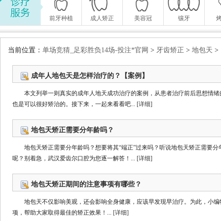
前牙种植
成人矫正
美容冠
镶牙
当前位置：
单场竞猜_足彩胜负14场-投注*官网
>
牙齿矫正
>
地包天
>
成年人地包天是怎样治疗的？【案例】
本文列举一则真实的成年人地天成功治疗的案例，从患者治疗前后思想情绪
也是可以很好矫治的。接下来，一起来看看吧...
[详细]
地包天矫正需要分年龄吗？
地包天矫正需要分年龄吗？想要将其“端正”过来吗？听说地包天矫正需要分
呢？别着急，武汉爱齿尔口腔为您逐一解答！...
[详细]
地包天矫正期间的注意事项有哪些？
地包天不仅影响美观，还会影响全身健康，应该早发现早治疗。为此，小编
项，帮助大家取得最佳的矫正效果！...
[详细]