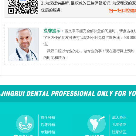
温馨提示：
当文章不能完全解决您的问题时，请点击在
字不方便的朋友可拔打我院24小时免费咨询热线：400-888
流。
武汉口腔以专业的心，做专业的事！现在进行网上预约，
的时间和精力！
前牙种植
成人矫正
后牙种植
儿童矫正
单颗种植
隐形矫正