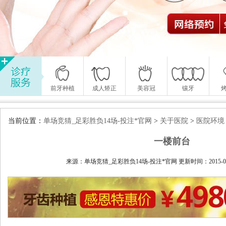
前牙种植
成人矫正
美容冠
镶牙
当前位置：
单场竞猜_足彩胜负14场-投注*官网
>
关于医院
>
医院环境
一楼前台
来源：单场竞猜_足彩胜负14场-投注*官网 更新时间：2015-04-0